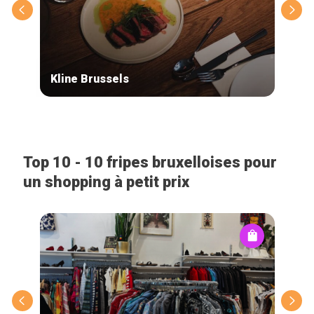
Kline Brussels
La 
Top 10 - 10 fripes bruxelloises pour
un shopping à petit prix