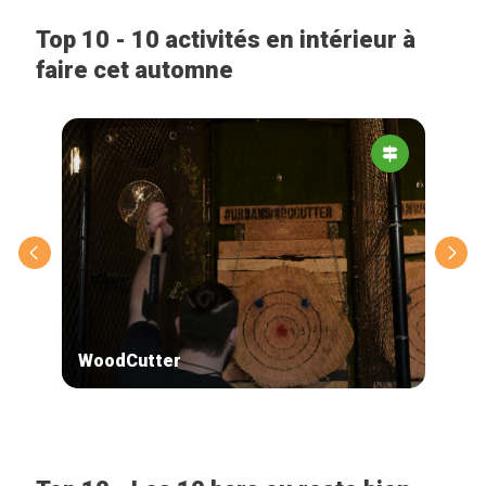
Top 10 - 10 activités en intérieur à
faire cet automne
WoodCutter
Esc
Accueil