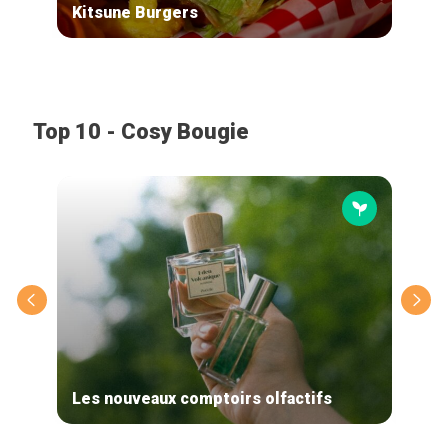
Kitsune Burgers
The
Top 10 - Cosy Bougie
Les nouveaux comptoirs olfactifs
Rel