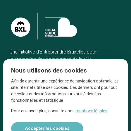
Une initiative d’Entreprendre Bruxelles pour
la promotion des commerces de la Ville
de Bruxelles
Nous utilisons des cookies
Accueil
Artisans
Afin de garantir une expérience de navigation optimale, ce
Bonnes adresses
A propos
site internet utilise des cookies. Ces derniers ont pour but
Quartiers
On parle de nous
de collecter des informations sur vous à des fins
fonctionnelles et statistique
Blog
Mentions légales
Pour en savoir plus, consultez nos
mentions légales
Tops 10
Suivez-nous sur nos réseaux
Accepter les cookies