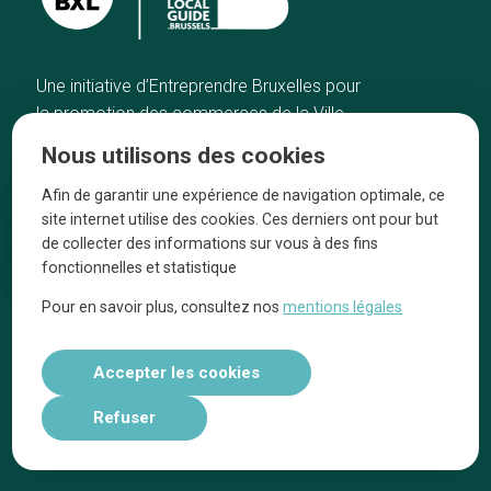
Une initiative d’Entreprendre Bruxelles pour
la promotion des commerces de la Ville
de Bruxelles
Nous utilisons des cookies
Accueil
Artisans
Afin de garantir une expérience de navigation optimale, ce
Bonnes adresses
A propos
site internet utilise des cookies. Ces derniers ont pour but
Quartiers
On parle de nous
de collecter des informations sur vous à des fins
fonctionnelles et statistique
Blog
Mentions légales
Pour en savoir plus, consultez nos
mentions légales
Tops 10
Suivez-nous sur nos réseaux
Accepter les cookies
Refuser
Réalisé par