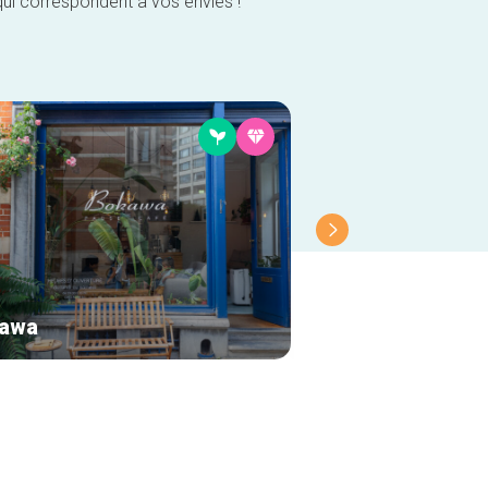
qui correspondent à vos envies !
awa
Debora Velasqu