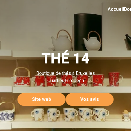
Accueil
Bo
THÉ 14
Boutique de thés à Bruxelles
Quartier Européen
Site web
Vos avis