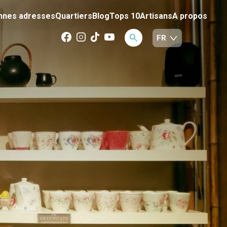
nnes adresses
Quartiers
Blog
Tops 10
Artisans
A propos