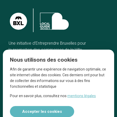
Une initiative d’Entreprendre Bruxelles pour
la promotion des commerces de la Ville
de Bruxelles
Nous utilisons des cookies
Accueil
Artisans
Afin de garantir une expérience de navigation optimale, ce
Bonnes adresses
A propos
site internet utilise des cookies. Ces derniers ont pour but
Quartiers
On parle de nous
de collecter des informations sur vous à des fins
fonctionnelles et statistique
Blog
Mentions légales
Pour en savoir plus, consultez nos
mentions légales
Tops 10
Suivez-nous sur nos réseaux
Accepter les cookies