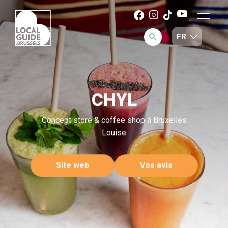
CHYL
Concept store & coffee shop à Bruxelles
Louise
Site web
Vos avis