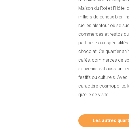
Maison du Roi et l’Hôtel d
milliers de curieux bien i
ruelles alentour où se s
commerces et restos du c
part belle aux spécialité
chocolat. Ce quartier ani
cafés, commerces de spé
souvenirs est aussi un li
festifs ou culturels. Ave
caractère cosmopolite, l
qu’elle se visite.
Les autres quart