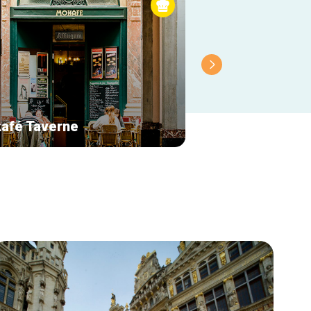
afé Taverne
La Rose Blanche