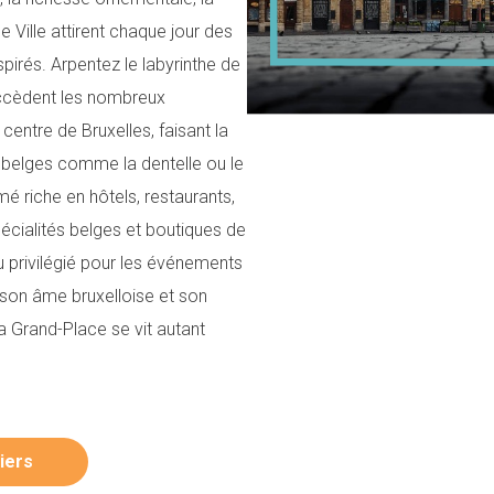
e Ville attirent chaque jour des
nspirés. Arpentez le labyrinthe de
uccèdent les nombreux
entre de Bruxelles, faisant la
s belges comme la dentelle ou le
mé riche en hôtels, restaurants,
cialités belges et boutiques de
eu privilégié pour les événements
c son âme bruxelloise et son
a Grand-Place se vit autant
iers