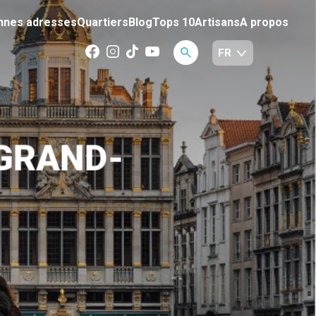
nnes adresses
Quartiers
Blog
Tops 10
Artisans
A propos
 GRAND-