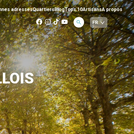
nnes adresses
Quartiers
Blog
Tops 10
Artisans
A propos
LLOIS