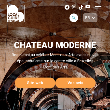
CHATEAU MODERNE
Restaurant au célébre Mont-des-Arts avec une vue
époustouflante sur le centre ville à Bruxelles
Mont des Arts
Site web
Vos avis