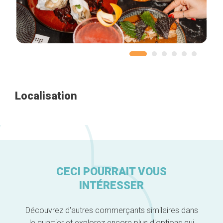
Accueil
Bonnes adresses
Quartiers
Blog
Localisation
Tops 10
Artisans
A propos
CECI POURRAIT VOUS
INTÉRESSER
Découvrez d'autres commerçants similaires dans
le quartier et explorez encore plus d'options qui