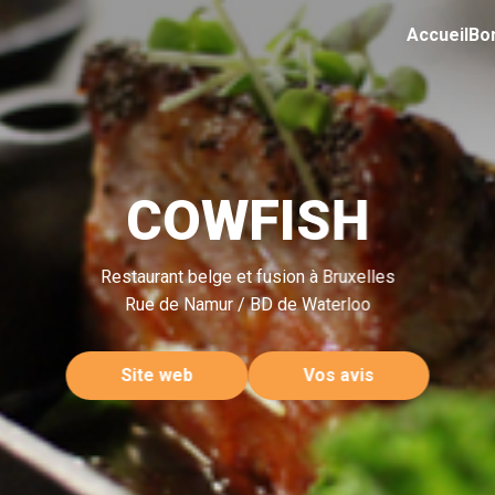
Accueil
Bo
COWFISH
Restaurant belge et fusion à Bruxelles
Rue de Namur / BD de Waterloo
Site web
Vos avis