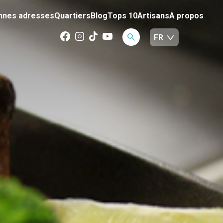
nnes adresses
Quartiers
Blog
Tops 10
Artisans
A propos