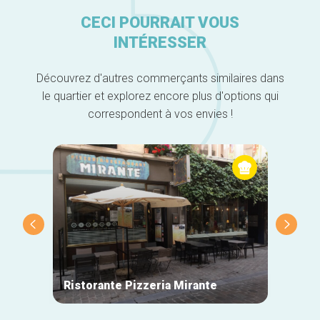
CECI POURRAIT VOUS
INTÉRESSER
Découvrez d'autres commerçants similaires dans
le quartier et explorez encore plus d'options qui
correspondent à vos envies !
Ristorante Pizzeria Mirante
La Mai