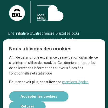
Une initiative d’Entreprendre Bruxelles pour
la promotion des commerces de la Ville
de Bruxelles
Nous utilisons des cookies
Accueil
Artisans
Afin de garantir une expérience de navigation optimale, ce
Bonnes adresses
A propos
site internet utilise des cookies. Ces derniers ont pour but
Quartiers
On parle de nous
de collecter des informations sur vous à des fins
fonctionnelles et statistique
Blog
Mentions légales
Pour en savoir plus, consultez nos
mentions légales
Tops 10
Suivez-nous sur nos réseaux
Accepter les cookies
Refuser