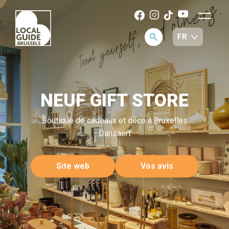
NEUF GIFT STORE
Boutique de cadeaux et déco à Bruxelles
Dansaert
Site web
Vos avis