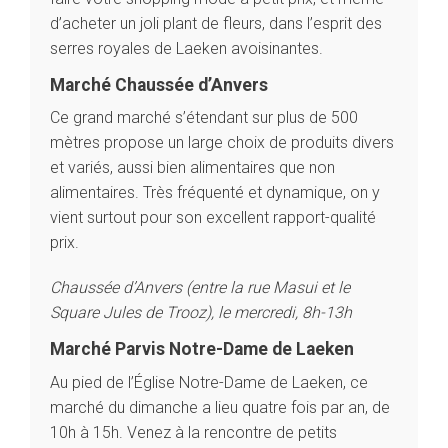
d’acheter un joli plant de fleurs, dans l’esprit des
serres royales de Laeken avoisinantes.
Marché Chaussée d’Anvers
Ce grand marché s’étendant sur plus de 500
Accueil
mètres propose un large choix de produits divers
Bonnes adresses
et variés, aussi bien alimentaires que non
Quartiers
Blog
alimentaires. Très fréquenté et dynamique, on y
Tops 10
vient surtout pour son excellent rapport-qualité
Artisans
prix.
A propos
Chaussée d’Anvers (entre la rue Masui et le
Square Jules de Trooz), le mercredi, 8h-13h
Marché Parvis Notre-Dame de Laeken
Au pied de l’Église Notre-Dame de Laeken, ce
marché du dimanche a lieu quatre fois par an, de
10h à 15h. Venez à la rencontre de petits