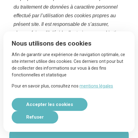
du traitement de données à caractère personnel
effectué par l’utilisation des cookies propres au
présent site. Il est responsable de s’assurer,
chaque fois qu’il décide d’autoriser un cookie tiers
sur le présent site, que le fournisseur de celui-ci
Nous utilisons des cookies
déclare respecter la législation en vigueur
Afin de garantir une expérience de navigation optimale, ce
concernant l’utilisation de ce cookie. Au-delà,
site internet utilise des cookies. Ces derniers ont pour but
chaque fournisseur de cookie tiers est le
de collecter des informations sur vous à des fins
fonctionnelles et statistique
responsable du traitement de données à caractère
personnel effectué par l’utilisation du cookie qu’il
Pour en savoir plus, consultez nos
mentions légales
fournit.
Accepter les cookies
Navigation
Refuser
secondaire