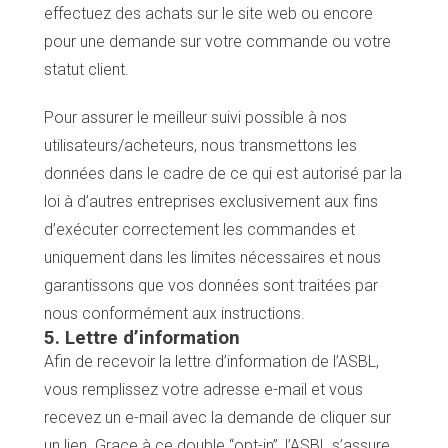
effectuez des achats sur le site web ou encore
Tops 10
pour une demande sur votre commande ou votre
Artisans
A propos
statut client.
Pour assurer le meilleur suivi possible à nos
utilisateurs/acheteurs, nous transmettons les
données dans le cadre de ce qui est autorisé par la
loi à d’autres entreprises exclusivement aux fins
d’exécuter correctement les commandes et
uniquement dans les limites nécessaires et nous
garantissons que vos données sont traitées par
nous conformément aux instructions.
5. Lettre d’information
Afin de recevoir la lettre d’information de l’ASBL,
vous remplissez votre adresse e-mail et vous
recevez un e-mail avec la demande de cliquer sur
un lien. Grace à ce double “opt-in”, l’ASBL s’assure