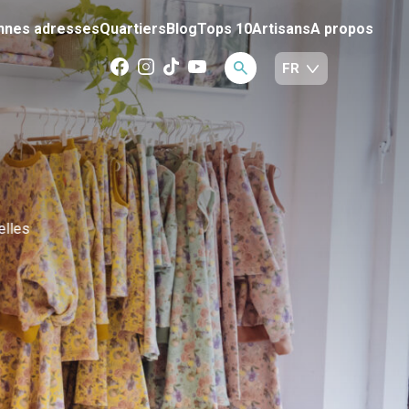
nnes adresses
Quartiers
Blog
Tops 10
Artisans
A propos
elles