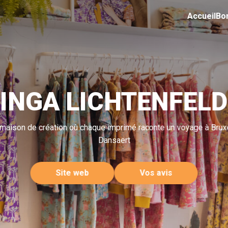
Accueil
Bo
INGA LICHTENFELD
maison de création où chaque imprimé raconte un voyage à Brux
Dansaert
Site web
Vos avis