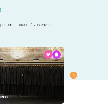
R
qui correspondent à vos envies !
ders
Bellerose