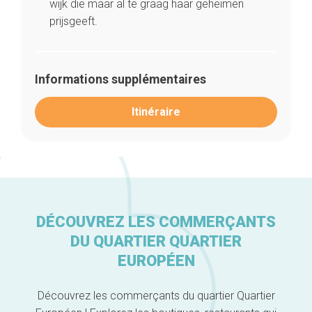
wijk die maar al te graag haar geheimen
prijsgeeft.
Accueil
Informations supplémentaires
Bonnes adresses
Quartiers
Blog
Itinéraire
Tops 10
Artisans
A propos
DÉCOUVREZ LES COMMERÇANTS
DU QUARTIER QUARTIER
EUROPÉEN
Découvrez les commerçants du quartier Quartier