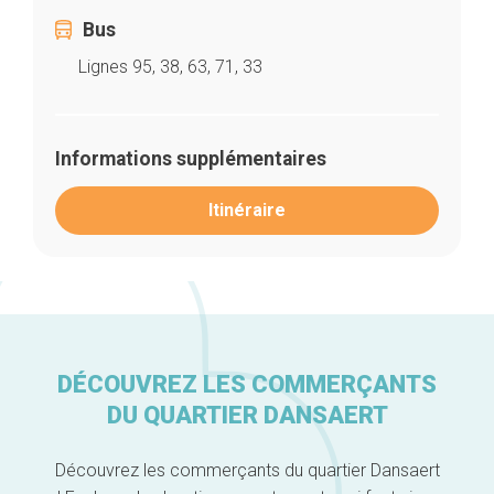
Bus
Lignes 95, 38, 63, 71, 33
Informations supplémentaires
Itinéraire
Accueil
Bonnes adresses
DÉCOUVREZ LES COMMERÇANTS
Quartiers
DU QUARTIER DANSAERT
Blog
Tops 10
Artisans
Découvrez les commerçants du quartier Dansaert
A propos