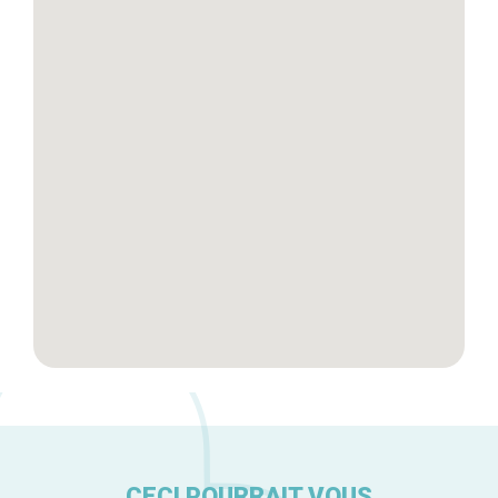
Blog
Tops 10
Artisans
A propos
CECI POURRAIT VOUS