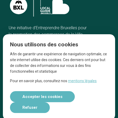
Une initiative d’Entreprendre Bruxelles pour
la promotion des commerces de la Ville
de Bruxelles
Nous utilisons des cookies
Accueil
Artisans
Afin de garantir une expérience de navigation optimale, ce
Bonnes adresses
A propos
site internet utilise des cookies. Ces derniers ont pour but
Quartiers
On parle de nous
de collecter des informations sur vous à des fins
fonctionnelles et statistique
Blog
Mentions légales
Pour en savoir plus, consultez nos
mentions légales
Tops 10
Suivez-nous sur nos réseaux
Accepter les cookies
Refuser
Réalisé par