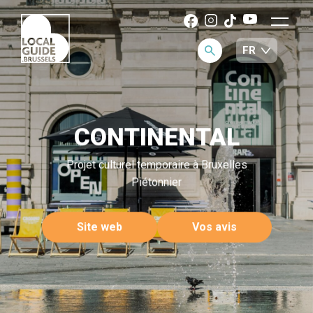
CONTINENTAL
Projet culturel temporaire à Bruxelles
Piétonnier
Site web
Vos avis