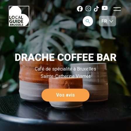
DRACHE COFFEE BAR
Café de spécialité à Bruxelles
Sainte-Catherine Vismet
Vos avis