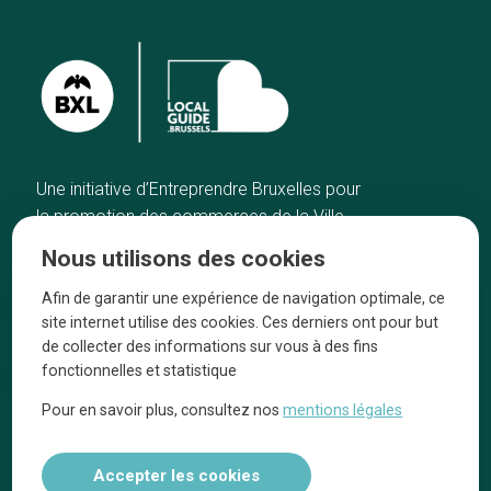
Une initiative d’Entreprendre Bruxelles pour
la promotion des commerces de la Ville
de Bruxelles
Nous utilisons des cookies
Accueil
Artisans
Afin de garantir une expérience de navigation optimale, ce
Bonnes adresses
A propos
site internet utilise des cookies. Ces derniers ont pour but
Quartiers
On parle de nous
de collecter des informations sur vous à des fins
fonctionnelles et statistique
Blog
Mentions légales
Pour en savoir plus, consultez nos
mentions légales
Tops 10
Suivez-nous sur nos réseaux
Accepter les cookies