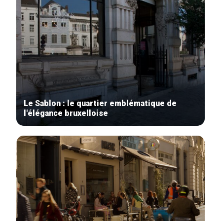
Accueil
Le Sablon : le quartier emblématique de
l'élégance bruxelloise
Bonnes adresses
Quartiers
Blog
Tops 10
Artisans
A propos