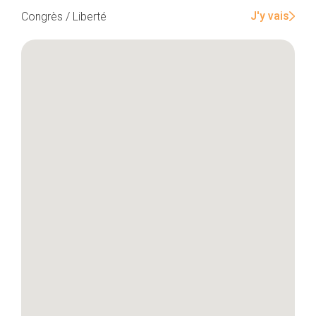
J'y vais
Congrès / Liberté
Accueil
Bonnes adresses
Quartiers
Blog
Tops 10
Artisans
A propos