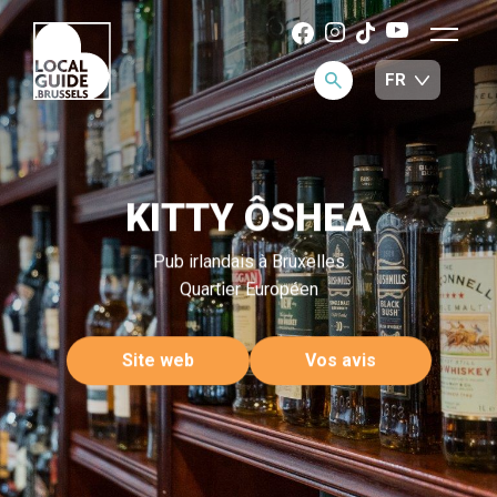
KITTY ÔSHEA
Pub irlandais à Bruxelles
Quartier Européen
Site web
Vos avis