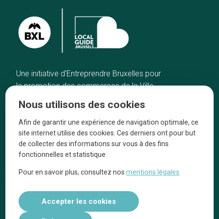
Une initiative d’Entreprendre Bruxelles pour
la promotion des commerces de la Ville
de Bruxelles
Nous utilisons des cookies
Accueil
Artisans
Afin de garantir une expérience de navigation optimale, ce
Bonnes adresses
A propos
site internet utilise des cookies. Ces derniers ont pour but
Quartiers
On parle de nous
de collecter des informations sur vous à des fins
fonctionnelles et statistique
Blog
Mentions légales
Pour en savoir plus, consultez nos
mentions légales
Tops 10
Suivez-nous sur nos réseaux
Accepter les cookies