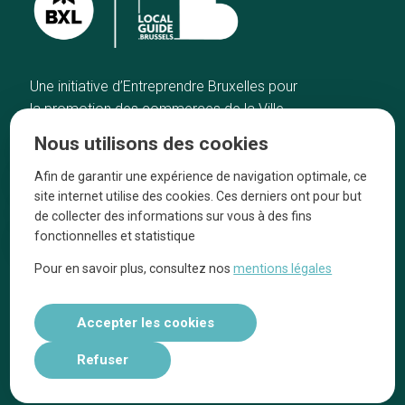
Une initiative d’Entreprendre Bruxelles pour
la promotion des commerces de la Ville
de Bruxelles
Nous utilisons des cookies
Accueil
Artisans
Afin de garantir une expérience de navigation optimale, ce
Bonnes adresses
A propos
site internet utilise des cookies. Ces derniers ont pour but
Quartiers
On parle de nous
de collecter des informations sur vous à des fins
fonctionnelles et statistique
Blog
Mentions légales
Pour en savoir plus, consultez nos
mentions légales
Tops 10
Suivez-nous sur nos réseaux
Accepter les cookies
Refuser
Réalisé par