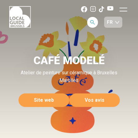
CAFÉ MODELÉ
Atelier de peinture sur céramique à Bruxelles
Marolles
Site web
Vos avis