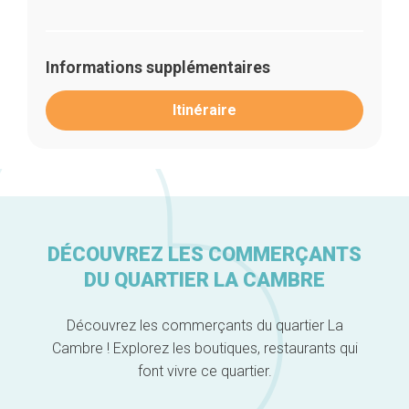
Informations supplémentaires
Itinéraire
DÉCOUVREZ LES COMMERÇANTS
Accueil
DU QUARTIER LA CAMBRE
Bonnes adresses
Quartiers
Blog
Découvrez les commerçants du quartier La
Tops 10
Cambre ! Explorez les boutiques, restaurants qui
Artisans
font vivre ce quartier.
A propos