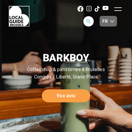
BARKBOY
Coffeeshop & pâtisseries à Bruxelles
Congrès / Liberté, Grand-Place
Vos avis