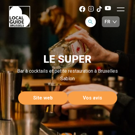
LE SUPER
Bar à cocktails et petite restauration à Bruxelles
Sablon
Site web
Vos avis