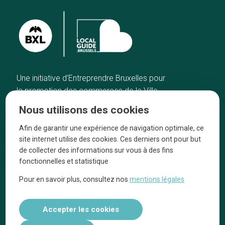
Une initiative d’Entreprendre Bruxelles pour
la promotion des commerces de la Ville
de Bruxelles
Nous utilisons des cookies
Accueil
Artisans
Afin de garantir une expérience de navigation optimale, ce
Bonnes adresses
A propos
site internet utilise des cookies. Ces derniers ont pour but
Quartiers
On parle de nous
de collecter des informations sur vous à des fins
fonctionnelles et statistique
Blog
Mentions légales
Pour en savoir plus, consultez nos
mentions légales
Tops 10
Suivez-nous sur nos réseaux
Accepter les cookies