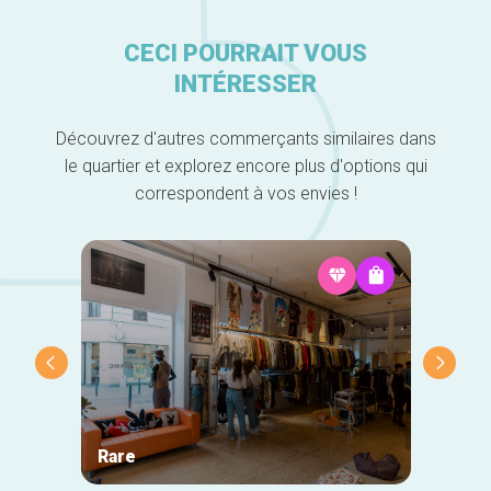
CECI POURRAIT VOUS
INTÉRESSER
Découvrez d'autres commerçants similaires dans
le quartier et explorez encore plus d'options qui
correspondent à vos envies !
Rare
In't S