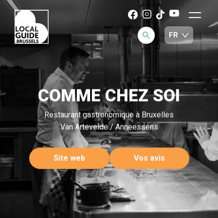
COMME CHEZ SOI
Restaurant gastronomique à Bruxelles
Van Artevelde / Anneessens
Site web
Vos avis