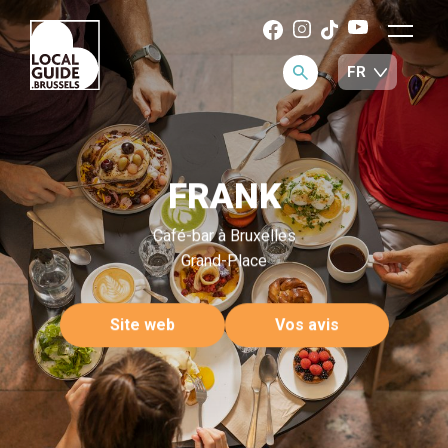
FRANK
Café-bar à Bruxelles
Grand-Place
Site web
Vos avis