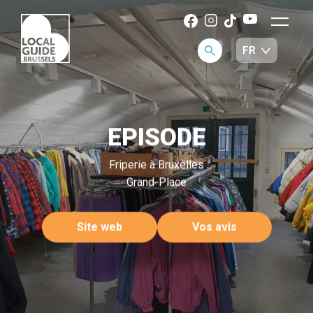
EPISODE
Friperie à Bruxelles
Grand-Place
Site web
Vos avis