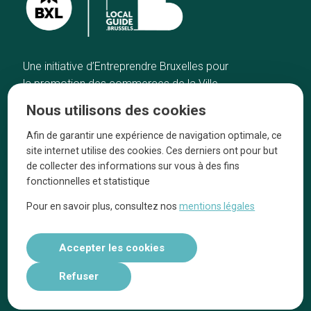
Une initiative d’Entreprendre Bruxelles pour
la promotion des commerces de la Ville
de Bruxelles
Nous utilisons des cookies
Accueil
Artisans
Afin de garantir une expérience de navigation optimale, ce
Bonnes adresses
A propos
site internet utilise des cookies. Ces derniers ont pour but
Quartiers
On parle de nous
de collecter des informations sur vous à des fins
fonctionnelles et statistique
Blog
Mentions légales
Pour en savoir plus, consultez nos
mentions légales
Tops 10
Suivez-nous sur nos réseaux
Accepter les cookies
Refuser
Réalisé par