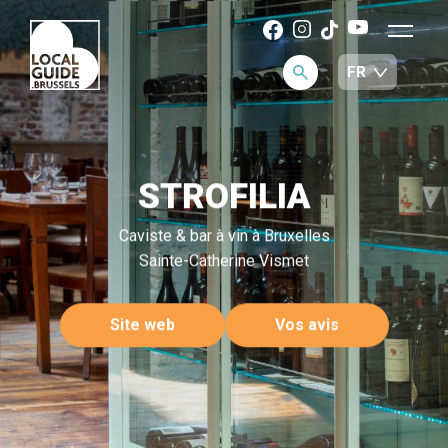
STROFILIA
Caviste & bar à vin à Bruxelles
Sainte-Catherine Vismet
Site web
Vos avis