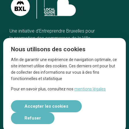
Une initiative d’Entreprendre Bruxelles pour
la promotion des commerces de la Ville
de Bruxelles
Nous utilisons des cookies
Accueil
Artisans
Afin de garantir une expérience de navigation optimale, ce
Bonnes adresses
A propos
site internet utilise des cookies. Ces derniers ont pour but
Quartiers
On parle de nous
de collecter des informations sur vous à des fins
fonctionnelles et statistique
Blog
Mentions légales
Pour en savoir plus, consultez nos
mentions légales
Tops 10
Suivez-nous sur nos réseaux
Accepter les cookies
Refuser
Réalisé par