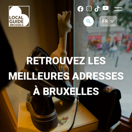
RETROUVEZ LES
MEILLEURES ADRESSES
À BRUXELLES