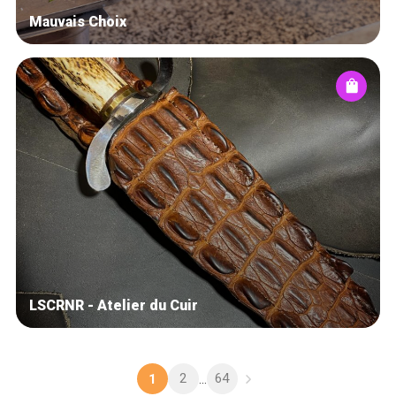
Mauvais Choix
LSCRNR - Atelier du Cuir
2
64
1
...