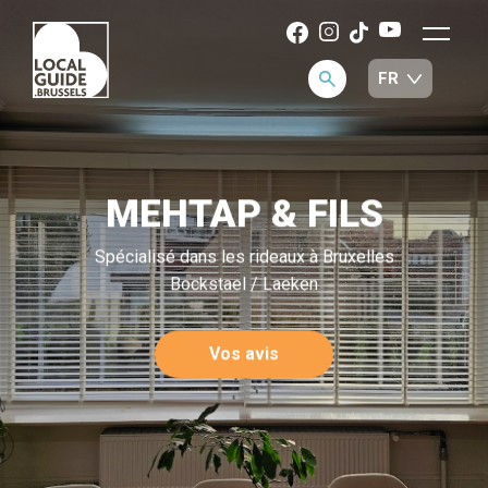
MEHTAP & FILS
Spécialisé dans les rideaux à Bruxelles
Bockstael / Laeken
Vos avis