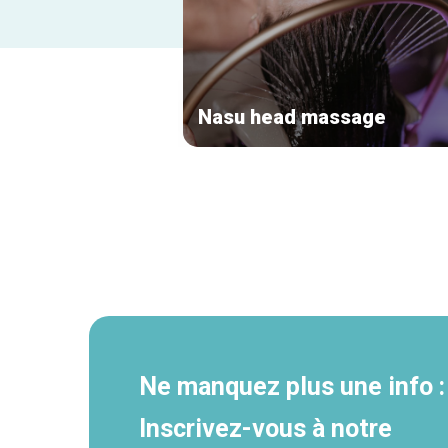
Nasu head massage
Navigation
secondaire
Ne manquez plus une info :
Inscrivez-vous à notre