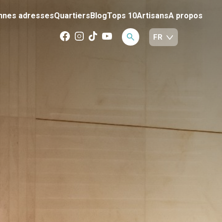
nnes adresses
Quartiers
Blog
Tops 10
Artisans
A propos