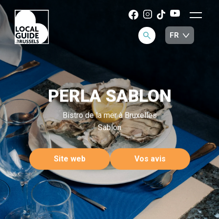
PERLA SABLON
Bistro de la mer à Bruxelles
Sablon
Site web
Vos avis