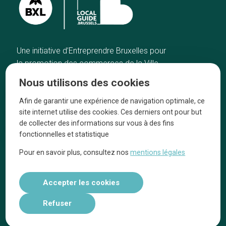
Une initiative d’Entreprendre Bruxelles pour
la promotion des commerces de la Ville
de Bruxelles
Nous utilisons des cookies
Accueil
Artisans
Afin de garantir une expérience de navigation optimale, ce
Bonnes adresses
A propos
site internet utilise des cookies. Ces derniers ont pour but
Quartiers
On parle de nous
de collecter des informations sur vous à des fins
fonctionnelles et statistique
Blog
Mentions légales
Pour en savoir plus, consultez nos
mentions légales
Tops 10
Suivez-nous sur nos réseaux
Accepter les cookies
Refuser
Réalisé par