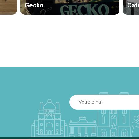
Gecko
Caf