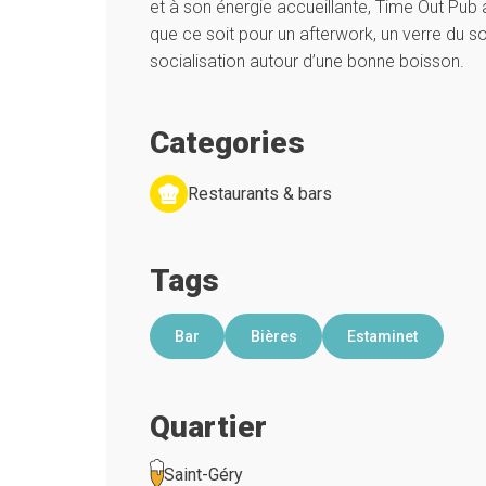
et à son énergie accueillante, Time Out Pub at
que ce soit pour un afterwork, un verre du 
socialisation autour d’une bonne boisson.
Categories
Restaurants & bars
Tags
Bar
Bières
Estaminet
Quartier
Saint-Géry