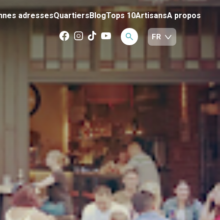
nnes adresses
Quartiers
Blog
Tops 10
Artisans
A propos