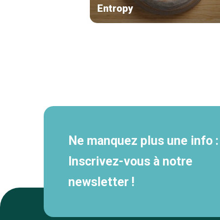
Entropy
Navigation
secondaire
Ne manquez plus une info :
Inscrivez-vous à notre
newsletter !