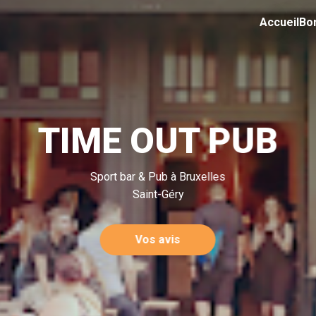
Accueil
Bo
TIME OUT PUB
Sport bar & Pub à Bruxelles
Saint-Géry
Vos avis