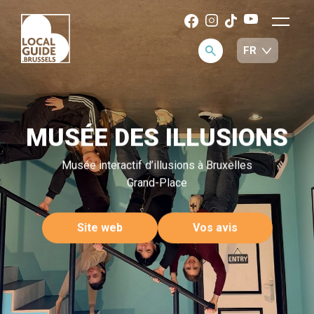
MUSÉE DES ILLUSIONS
Musée interactif d’illusions à Bruxelles
Grand-Place
Site web
Vos avis