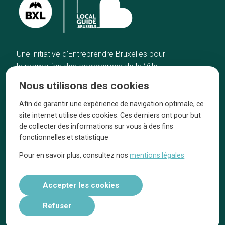
Une initiative d’Entreprendre Bruxelles pour
la promotion des commerces de la Ville
de Bruxelles
Nous utilisons des cookies
Accueil
Artisans
Afin de garantir une expérience de navigation optimale, ce
Bonnes adresses
A propos
site internet utilise des cookies. Ces derniers ont pour but
Quartiers
On parle de nous
de collecter des informations sur vous à des fins
fonctionnelles et statistique
Blog
Mentions légales
Pour en savoir plus, consultez nos
mentions légales
Tops 10
Suivez-nous sur nos réseaux
Accepter les cookies
Refuser
Réalisé par