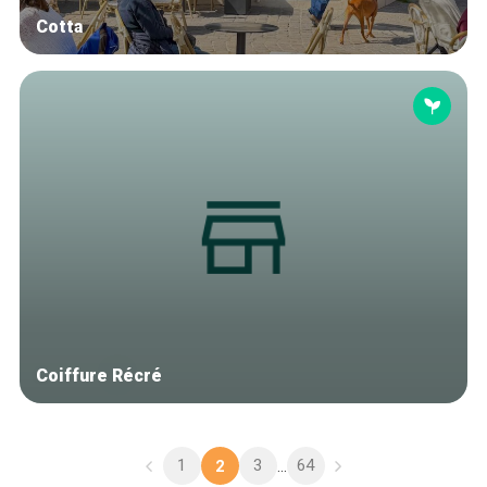
Cotta
Coiffure Récré
1
3
64
2
...