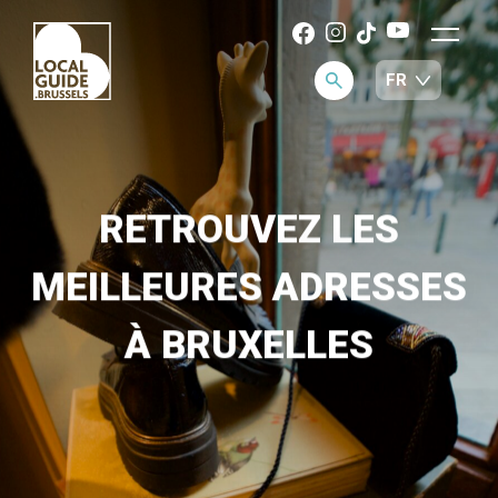
RETROUVEZ LES
MEILLEURES ADRESSES
À BRUXELLES