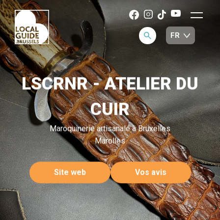
LSCRNR - ATELIER DU
CUIR
Maroquinerie artisanale à Bruxelles
Marolles
Site web
Vos avis