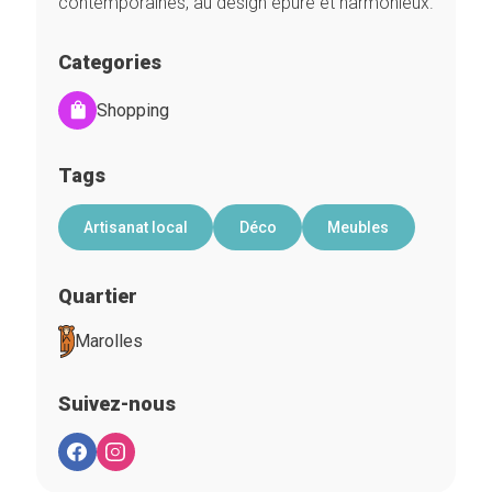
contemporaines, au design épuré et harmonieux.
Categories
Shopping
Tags
Artisanat local
Déco
Meubles
Quartier
Marolles
Suivez-nous