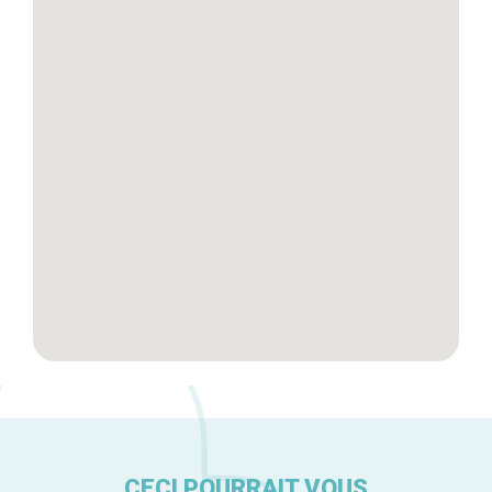
Blog
Tops 10
Artisans
A propos
CECI POURRAIT VOUS