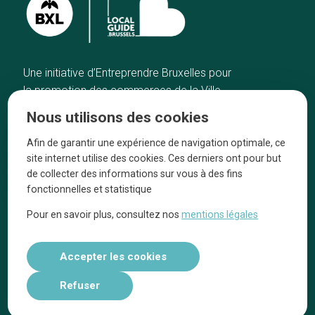
Une initiative d’Entreprendre Bruxelles pour
la promotion des commerces de la Ville
de Bruxelles
Nous utilisons des cookies
Accueil
Artisans
Afin de garantir une expérience de navigation optimale, ce
Bonnes adresses
A propos
site internet utilise des cookies. Ces derniers ont pour but
Quartiers
On parle de nous
de collecter des informations sur vous à des fins
fonctionnelles et statistique
Blog
Mentions légales
Pour en savoir plus, consultez nos
mentions légales
Tops 10
Suivez-nous sur nos réseaux
Accepter les cookies
Refuser
Réalisé par