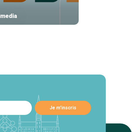
imedia
L'Ouvroir