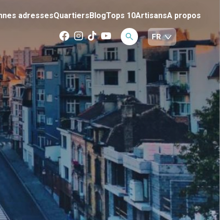
nnes adresses
Quartiers
Blog
Tops 10
Artisans
A propos