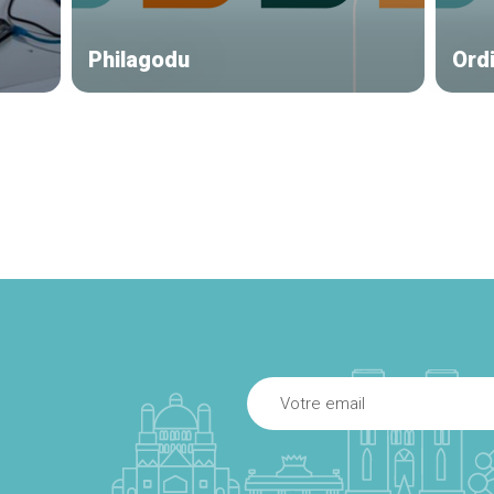
Philagodu
Ord