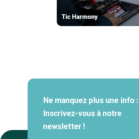
Tic Harmony
Navigation
secondaire
Ne manquez plus une info :
Inscrivez-vous à notre
newsletter !