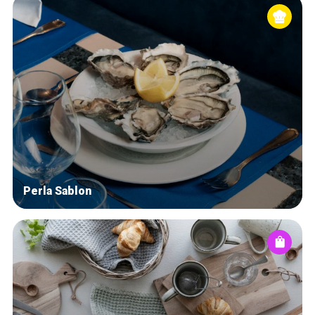
Perla Sablon
Home
Our top picks
Neighborhoods