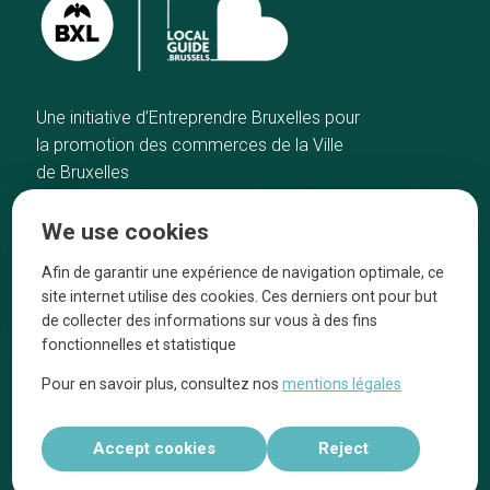
Une initiative d’Entreprendre Bruxelles pour
la promotion des commerces de la Ville
de Bruxelles
Home
Brussels Knowhow
We use cookies
Our top picks
About us
Neighborhoods
They talk about us
Afin de garantir une expérience de navigation optimale, ce
site internet utilise des cookies. Ces derniers ont pour but
Blog
Legal information
de collecter des informations sur vous à des fins
Tops 10
fonctionnelles et statistique
Follow us on our social media
Pour en savoir plus, consultez nos
mentions légales
Accept cookies
Reject
Réalisé par