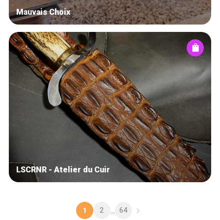
Mauvais Choix
LSCRNR - Atelier du Cuir
2
64
1
...