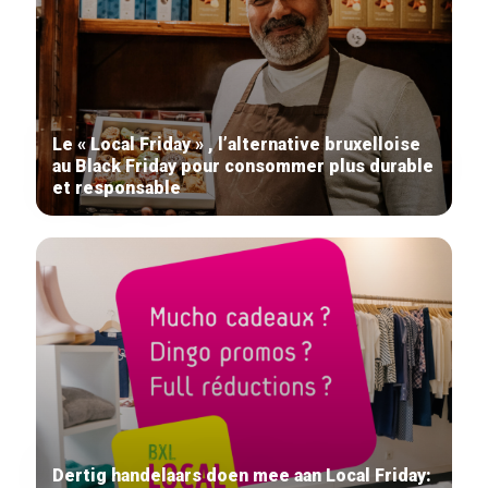
Le « Local Friday » , l’alternative bruxelloise
Home
au Black Friday pour consommer plus durable
Our top picks
et responsable
Neighborhoods
Blog
Tops 10
Brussels Knowhow
About us
Dertig handelaars doen mee aan Local Friday: