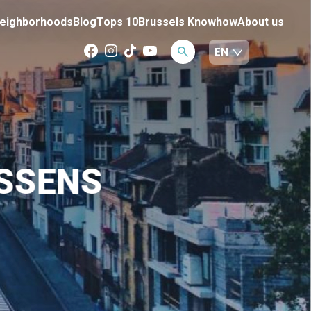
eighborhoods
Blog
Tops 10
Brussels Knowhow
About us
ESSENS