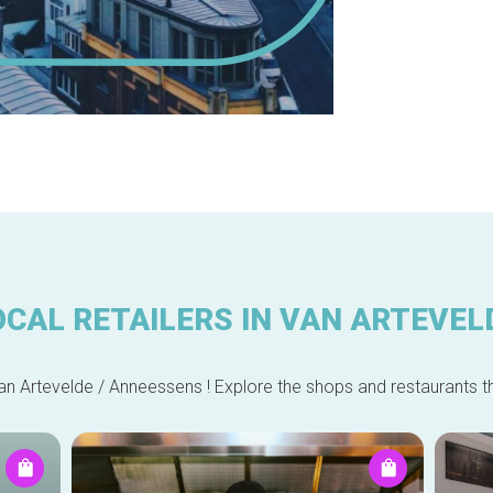
OCAL RETAILERS IN VAN ARTEVEL
an Artevelde / Anneessens ! Explore the shops and restaurants that 