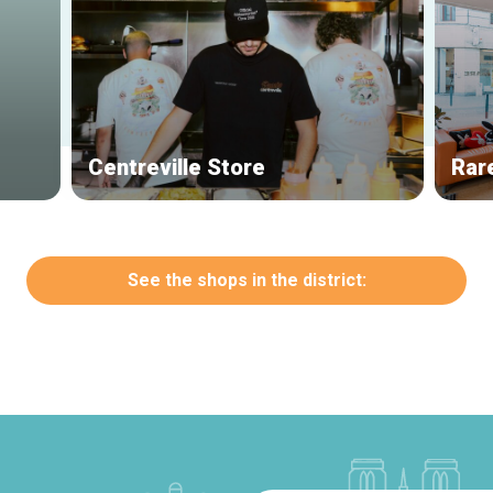
Centreville Store
Rar
See the shops in the district: