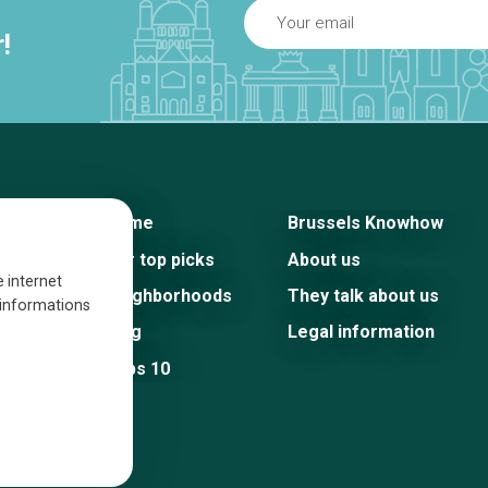
!
Home
Brussels Knowhow
Our top picks
About us
e internet
Neighborhoods
They talk about us
s informations
Blog
Legal information
Tops 10