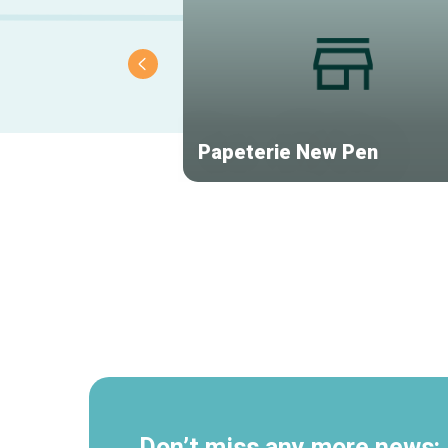
Papeterie New Pen
Secondary
navigation
Don’t miss any more news: