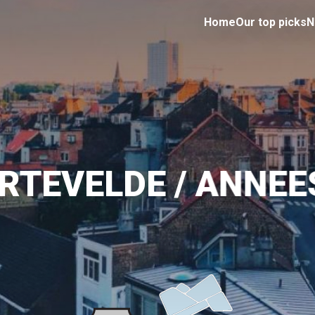
Home
Our top picks
N
RTEVELDE / ANNE