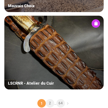
Mauvais Choix
LSCRNR - Atelier du Cuir
2
64
1
...