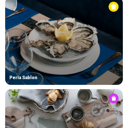
Perla Sablon
Home
Our top picks
Neighborhoods