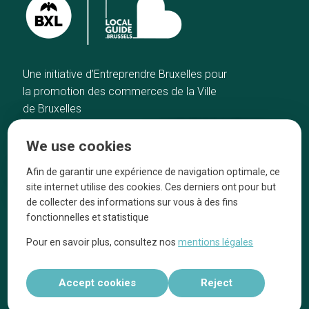
Une initiative d’Entreprendre Bruxelles pour
la promotion des commerces de la Ville
de Bruxelles
Home
Brussels Knowhow
We use cookies
Our top picks
About us
Neighborhoods
They talk about us
Afin de garantir une expérience de navigation optimale, ce
site internet utilise des cookies. Ces derniers ont pour but
Blog
Legal information
de collecter des informations sur vous à des fins
Tops 10
fonctionnelles et statistique
Follow us on our social media
Pour en savoir plus, consultez nos
mentions légales
Accept cookies
Reject
Réalisé par