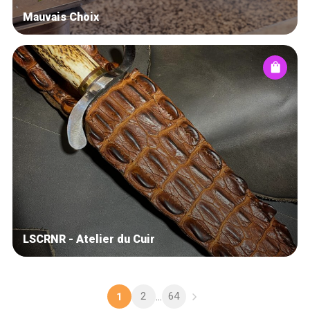
Mauvais Choix
LSCRNR - Atelier du Cuir
2
64
1
...