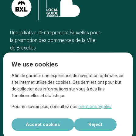
Une initiative d’Entreprendre Bruxelles pour
la promotion des commerces de la Ville
de Bruxelles
Home
Brussels Knowhow
We use cookies
Our top picks
About us
Neighborhoods
They talk about us
Afin de garantir une expérience de navigation optimale, ce
site internet utilise des cookies. Ces derniers ont pour but
Blog
Legal information
de collecter des informations sur vous à des fins
Tops 10
fonctionnelles et statistique
Follow us on our social media
Pour en savoir plus, consultez nos
mentions légales
Accept cookies
Reject
Réalisé par