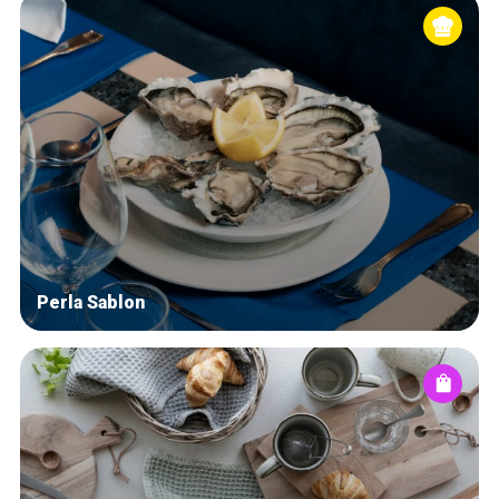
Perla Sablon
Home
Our top picks
Neighborhoods