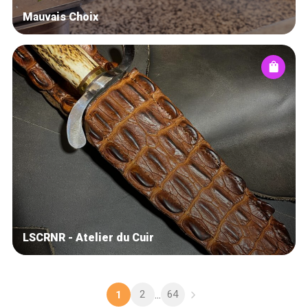
Mauvais Choix
LSCRNR - Atelier du Cuir
2
64
1
...