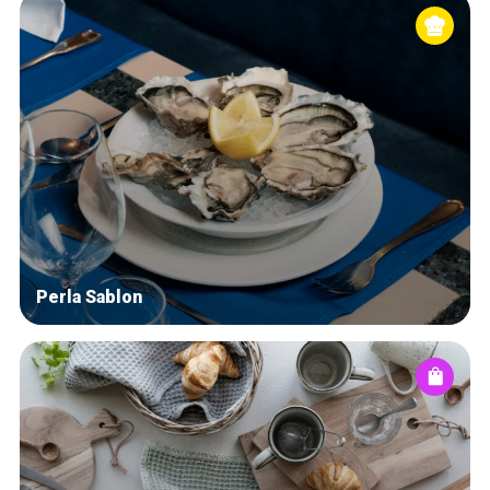
Perla Sablon
Home
Our top picks
Neighborhoods