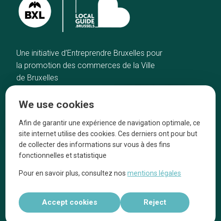
Une initiative d’Entreprendre Bruxelles pour
la promotion des commerces de la Ville
de Bruxelles
Home
Brussels Knowhow
We use cookies
Our top picks
About us
Neighborhoods
They talk about us
Afin de garantir une expérience de navigation optimale, ce
site internet utilise des cookies. Ces derniers ont pour but
Blog
Legal information
de collecter des informations sur vous à des fins
Tops 10
fonctionnelles et statistique
Follow us on our social media
Pour en savoir plus, consultez nos
mentions légales
Accept cookies
Reject
Réalisé par