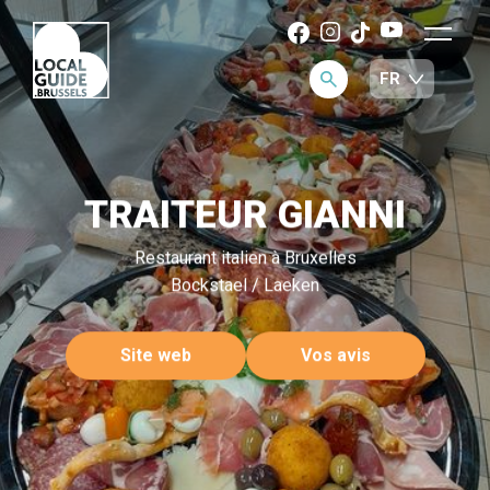
TRAITEUR GIANNI
Restaurant italien à Bruxelles
Bockstael / Laeken
Site web
Vos avis