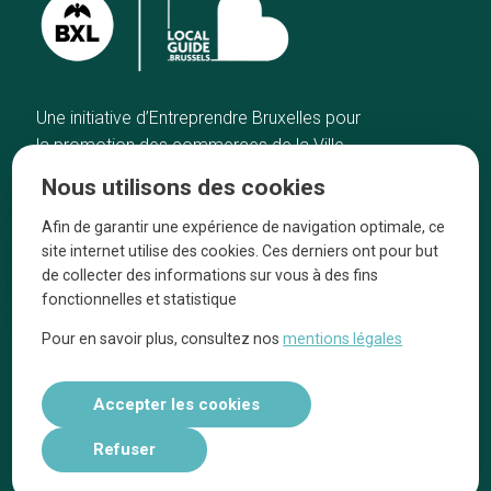
Une initiative d’Entreprendre Bruxelles pour
la promotion des commerces de la Ville
de Bruxelles
Nous utilisons des cookies
Accueil
Artisans
Afin de garantir une expérience de navigation optimale, ce
Bonnes adresses
A propos
site internet utilise des cookies. Ces derniers ont pour but
Quartiers
On parle de nous
de collecter des informations sur vous à des fins
fonctionnelles et statistique
Blog
Mentions légales
Pour en savoir plus, consultez nos
mentions légales
Tops 10
Suivez-nous sur nos réseaux
Accepter les cookies
Refuser
Réalisé par