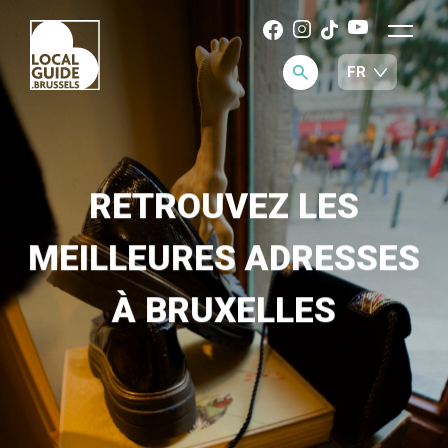
RETROUVEZ LES
MEILLEURES ADRESSES
À BRUXELLES