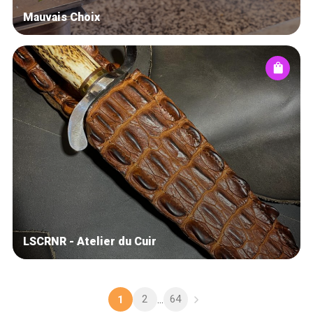
Mauvais Choix
LSCRNR - Atelier du Cuir
2
64
1
...