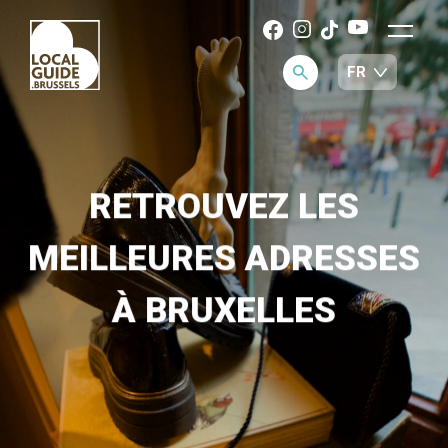
RETROUVEZ LES
MEILLEURES ADRESSES
À BRUXELLES