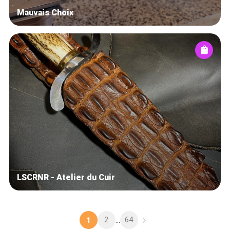
Mauvais Choix
LSCRNR - Atelier du Cuir
2
64
1
...