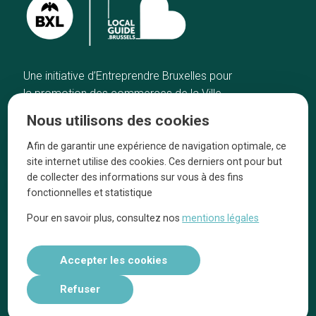
Une initiative d’Entreprendre Bruxelles pour
la promotion des commerces de la Ville
de Bruxelles
Nous utilisons des cookies
Accueil
Artisans
Afin de garantir une expérience de navigation optimale, ce
Bonnes adresses
A propos
site internet utilise des cookies. Ces derniers ont pour but
Quartiers
On parle de nous
de collecter des informations sur vous à des fins
fonctionnelles et statistique
Blog
Mentions légales
Pour en savoir plus, consultez nos
mentions légales
Tops 10
Suivez-nous sur nos réseaux
Accepter les cookies
Refuser
Réalisé par