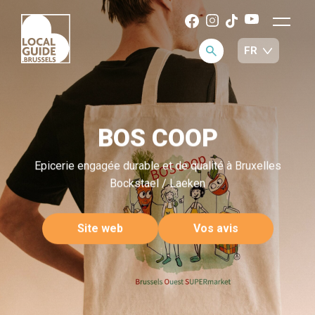
BOS COOP
Epicerie engagée durable et de qualité à Bruxelles
Bockstael / Laeken
Site web
Vos avis