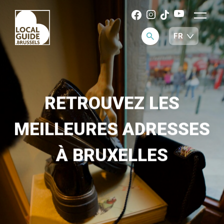
RETROUVEZ LES
MEILLEURES ADRESSES
À BRUXELLES