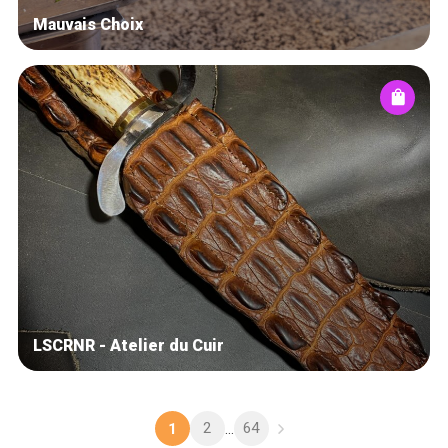
Mauvais Choix
LSCRNR - Atelier du Cuir
2
64
1
...