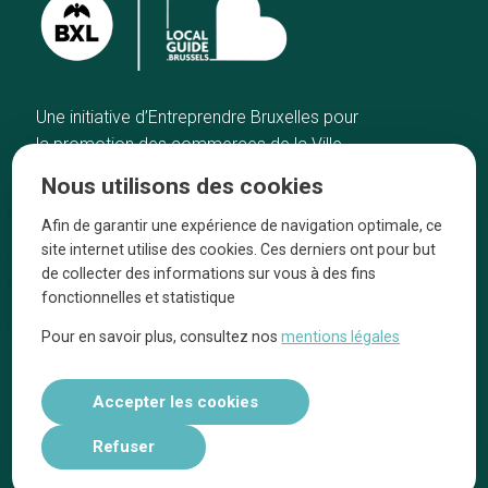
Une initiative d’Entreprendre Bruxelles pour
la promotion des commerces de la Ville
de Bruxelles
Nous utilisons des cookies
Accueil
Artisans
Afin de garantir une expérience de navigation optimale, ce
Bonnes adresses
A propos
site internet utilise des cookies. Ces derniers ont pour but
Quartiers
On parle de nous
de collecter des informations sur vous à des fins
fonctionnelles et statistique
Blog
Mentions légales
Pour en savoir plus, consultez nos
mentions légales
Tops 10
Suivez-nous sur nos réseaux
Accepter les cookies
Refuser
Réalisé par